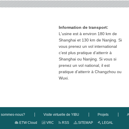
Information de transport:
L'usine est à environ 180 km de
Shanghai et 130 km de Nanjing. Si
vous prenez un vol international
c’est plus pratique d’atterrir à
Shanghai ou Nanjing. Si vous si
prenez un vol national, il est
pratique d’atterrir à Changzhou ou
Wuxi.
i sommes-nous?
Visite virtuelle de YIBU
Projets
A
ETW Cloud
VRC
RSS
SITEMAP
LEGAL