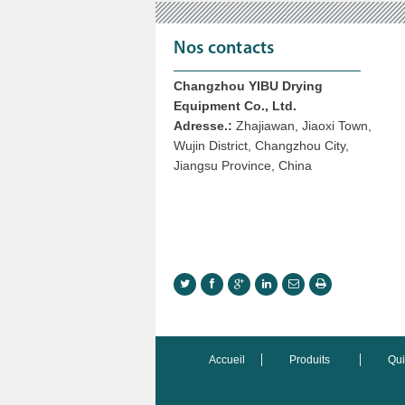
Nos contacts
Changzhou YIBU Drying
Equipment Co., Ltd.
Adresse.:
Zhajiawan, Jiaoxi Town,
Wujin District, Changzhou City,
Jiangsu Province, China
Accueil
Produits
Qu