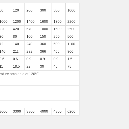
60
120
200
300
500
1000
1000
1200
1400
1600
1800
2200
220
420
670
1000
1500
2500
30
80
100
150
250
500
72
140
240
360
600
1100
140
211
282
366
465
800
0.6
0.6
0.9
0.9
0.9
1.5
11
18.5
22
30
45
75
rature ambiante et 120℃.
3000
3300
3800
4000
4800
6200