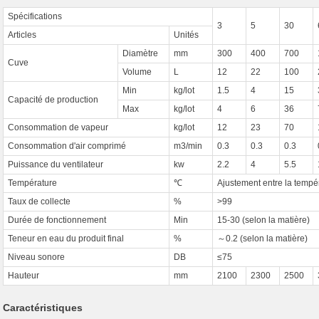
Spécifications
3
5
30
Articles
Unités
Diamètre
mm
300
400
700
Cuve
Volume
L
12
22
100
Min
kg/lot
1.5
4
15
Capacité de production
Max
kg/lot
4
6
36
Consommation de vapeur
kg/lot
12
23
70
Consommation d'air comprimé
m3/min
0.3
0.3
0.3
Puissance du ventilateur
kw
2.2
4
5.5
Température
℃
Ajustement entre la tempé
Taux de collecte
%
>99
Durée de fonctionnement
Min
15-30 (selon la matière)
Teneur en eau du produit final
%
～0.2 (selon la matière)
Niveau sonore
DB
≤75
Hauteur
mm
2100
2300
2500
Caractéristiques