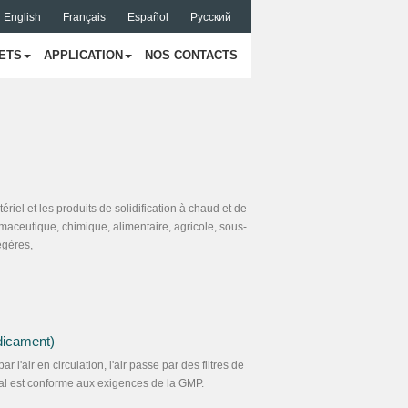
English
Français
Español
Русский
ETS
APPLICATION
NOS CONTACTS
riel et les produits de solidification à chaud et de
maceutique, chimique, alimentaire, agricole, sous-
égères,
dicament)
r l'air en circulation, l'air passe par des filtres de
ial est conforme aux exigences de la GMP.