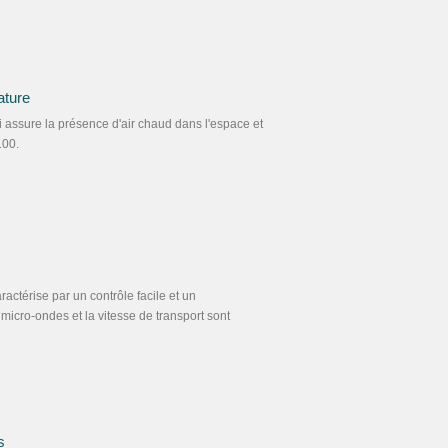
ature
ui assure la présence d'air chaud dans l'espace et
100.
actérise par un contrôle facile et un
icro-ondes et la vitesse de transport sont
s