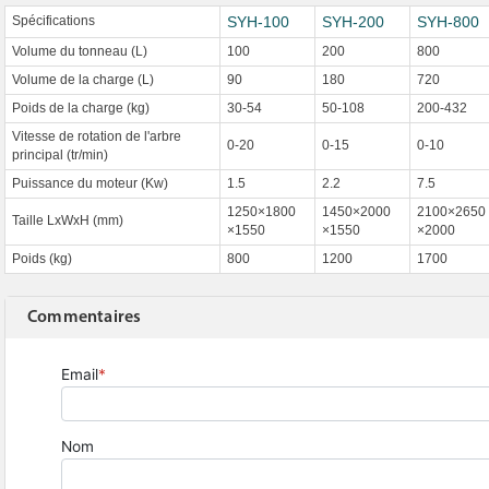
Spécifications
SYH-100
SYH-200
SYH-800
Volume du tonneau (L)
100
200
800
Volume de la charge (L)
90
180
720
Poids de la charge (kg)
30-54
50-108
200-432
Vitesse de rotation de l'arbre
0-20
0-15
0-10
principal (tr/min)
Puissance du moteur (Kw)
1.5
2.2
7.5
1250×1800
1450×2000
2100×2650
Taille LxWxH (mm)
×1550
×1550
×2000
Poids (kg)
800
1200
1700
Commentaires