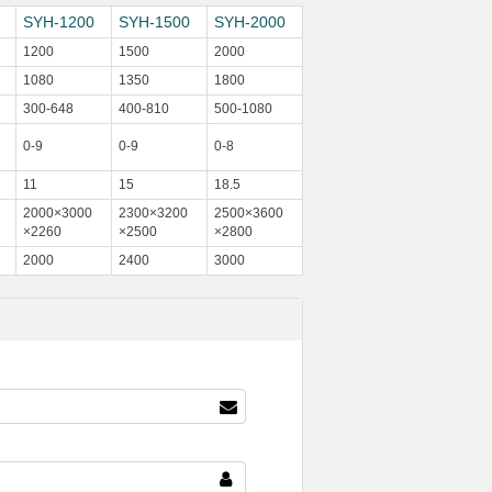
SYH-1200
SYH-1500
SYH-2000
1200
1500
2000
1080
1350
1800
300-648
400-810
500-1080
0-9
0-9
0-8
11
15
18.5
2000×3000
2300×3200
2500×3600
×2260
×2500
×2800
2000
2400
3000