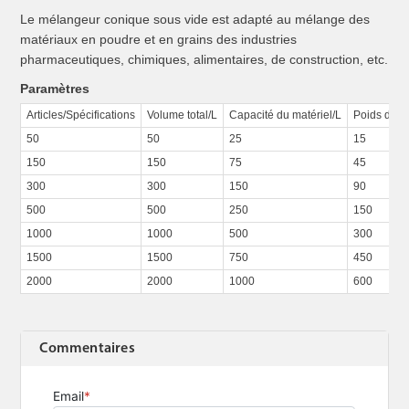
Le mélangeur conique sous vide est adapté au mélange des
matériaux en poudre et en grains des industries
pharmaceutiques, chimiques, alimentaires, de construction, etc.
Paramètres
Articles/Spécifications
Volume total/L
Capacité du matériel/L
Poids du m
50
50
25
15
150
150
75
45
300
300
150
90
500
500
250
150
1000
1000
500
300
1500
1500
750
450
2000
2000
1000
600
Commentaires