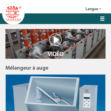
Langue
VIDÉO
Mélangeur à auge