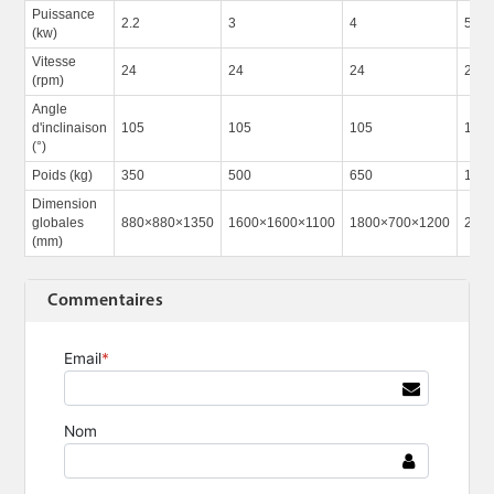
Puissance
2.2
3
4
5.5
(kw)
Vitesse
24
24
24
24
(rpm)
Angle
d'inclinaison
105
105
105
105
(°)
Poids (kg)
350
500
650
120
Dimension
globales
880×880×1350
1600×1600×1100
1800×700×1200
200
(mm)
Commentaires